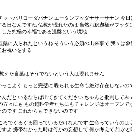
チットパリヨーダパナン エータンブッダナサーサナン 今
る日なんですね 仏教が現れたのは 当然お釈迦様がブッダ
くした究極の幸福である涅槃という境地
涅槃に入られたというね そういう必須の出来事で 我々は象
てお祝いをする
が教えた言葉はそうでないという人は現れません
かっこよく もっと完璧に 喋られる生命も絶対存在しないの
いんだと いるならば出てきてください ちゃんと批判してみ
トの方々にも もの超科学者たちにもチャレンジはオープンで
たのです これからもできないのです
ころでぐるぐる回っているだけなんです 生命っていうのは
すよ 携帯なかった時は何かの妄想して 何か考えて 誰か