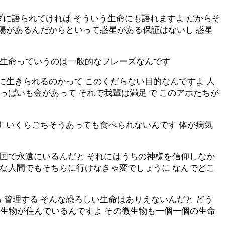
ッダに語られてければ そういう生命にも語れますよ だからそ
太陽があるんだからといって惑星がある保証はないし 惑星
の宇宙生命っていうのは一般的なフレーズなんです
に生きられるのかって このくだらない目的なんですよ 人
っぱいも金があって それで我輩は満足 で このアホたちが
す いくらごちそうあっても食べられないんです 体が病気
天国で永遠にいるんだと それにはうちの神様を信仰しなか
んな人間でもそちらに行けなきゃ変でしょうに なんでどこ
 管理する そんな恐ろしい生命はありえないんだと どう
い微生物が住んでいるんですよ その微生物も一個一個の生命