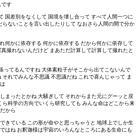
んです
て 国差別をなくして 国境を壊し合って すべて人間一つに
だらないことを言い出したりして なおさら人間の間で分か
それ何かに依存する 何かに依存する だから何かに依存して
写真撮れないんだけど まあただ計算して計算して撮れたと
威張ってるんですね 大体素粒子がそこから出てこないんで
それでみんな不思議 不思議だね これで喜んじゃって ま
とは
明しまったとかね 大騒ぎして それからまた元にグーッと戻
くら科学の方向でいくら研究しても みんな命はどこから来
事だから
でできている この形が命やと思っちゃうと 地球上でしか生
仏教ではね お釈迦様は宇宙のいろんなところにある生命にも