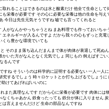
に取れることはできるのは水と酸素だけ 他全て生命として
心にも栄養が必要です その心に必要な栄養は他の生命を与え
 あ 今日は先生元気そうですね 嘘でも言ってくれると
 人がなんかやっちゃうとね まあ料理でも作っておいちゃう
す エネルギーが入るんですよ だから我々の心もずっと充電
 いくら豊かな環境でいても
と そのまま落ち込んだまんまで体が肉体が衰退して死ぬん
誰かいた方がなんとなく元気でしょ 同じもの 例えばすごいご
になるんです
すね そういうのは科学的に証明する必要ない 一人一人に立
て研究するでしょう 時々ロケットとか打ち上げるでしょうに
で助けてあげればいいのに
それまた真理なんです だから心に栄養が必要です 肉体には
べなくちゃあかん 鉄食ったっても 鉄分が体に入りません 
とは言えませんだけど 生命の部品なんですね