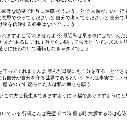
凶暴な態度で世界に迷惑 そういうことで 人類がこの一行
な意思でやってくださいと 自分で考えてくださいと 自分で
化け物を信仰する必要はないでしょう
れますよと 守れませんよ 今 最近私は乗る車にはないんだ
たんだ ある日 これ 1 万ぐらい貼っておけと ウインズス
 怒りに狂わないで運転しなきゃダメでしょ
を守ってくれませんよ 産んだ母親にも自分を守ることできま
も自分が自分を守る世界であるという それは事実でしょうに
に怒るのです 怒られた人は私の幸せを願う
が この方は長生きできますように 幸福でありますようにと
いている 行儀さんは完璧 立つ時 座る時 挨拶する時は心