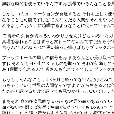
無駄な時間を使っているんですね 携帯でいろんなことを
しかし コミュニケーションが発達すると それを正しく使
なることも可能ですけど こんなくだら人間がそれをやら
れるように お互いに喧嘩するようなことに使っているん
で 携帯の次 何が現れるかわかりませんけども いろいろ
真理を忘れることはずっと変わってないんです だから宇
言うんだけどね それで黒い輪っか描けばもうブラックホー
ブラックホールの周りの信号をね まあなんとか受け取って
すね それでも何か出てくるものを取って それで計算して
あ 1週間で忘れるんで 皆さんも忘れてるでしょ ブラッ
もうもうそんなにもう 2 3ヶ月も経ってないんだけどね
っちゃうという世界の人間なんですよ だから生きるとは
たのかと調べるだけで調べても見つかりっこないでしょう
まあそれ 命の多次元的な いろんな次元の命があるってい
命がないや 例えば火星で生命がいたとしても DNA で
語りましたと 遠い昔からもう仏教ではだいたい廊下だとか