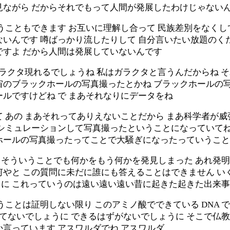
見ながら だからそれでもって人間が発展したわけじゃない
うこともできます お互いに理解し合って 民族差別をなくし
ないんです 噂ばっかり流したりして 自分言いたい放題のく
ですよ だから人間は発展していないんです
ガラクタ現れるでしょうね 私はガラクタと言うんだからね 
宙のブラックホールの写真撮ったとかね ブラックホールの
ルですけどね で まあそれなりにデータをね
 あの まあそれってありえないことだから まあ科学者が
シミュレーションして写真撮ったということになっていてね 
クホールの写真撮ったってことで大騒ぎになったっていうこ
 で そういうことでも何かをもう何かを発見しまった あれ発
何やと この質問に未だに誰にも答えることはできません い
に これっていうのは遠い遠い遠い昔に起きた起きた出来
うことは証明しない限り このアミノ酸でできている DNA 
できてないでしょうに できるはずがないでしょうに そこで
言っています アスワルダでね アスワルダ