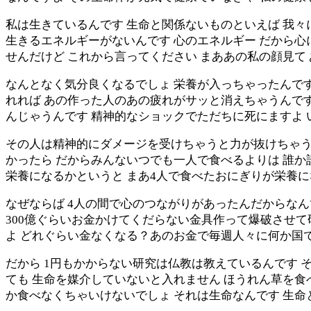
私は生きているんです 生命と関係ないものといえば 我々
生きるエネルギーがないんです 心のエネルギー だから
せんだけど これから言ってください まああの私の顔見て
なんとなく気分良くなるでしょ 栄養が入っちゃったんです
れれば あの作った人のあの疲れがサッと消えちゃうんで
んじゃうんです 精神的なショックでただちに死にますよ
その人は精神的にダメージを受けちゃうと力が抜けちゃう
かったら だからみんないつでも一人で食べるよりは 誰か
栄養になるかというと まあ4人で食べたおにぎりが栄養
なぜならば 4人の間で心のつながりがあったんだからなんで
300億ぐらいお金かけてくだらない金具作って爆破させ
よ どれぐらい金なくなる？あのお金で毎週人々に何か国
だから 1円もかからない研究は仏教は教えているんです 
ても 生命を媒介していないと入れません ほうれん草を食
か食べなくちゃいけないでしょ それは生命なんです 生命