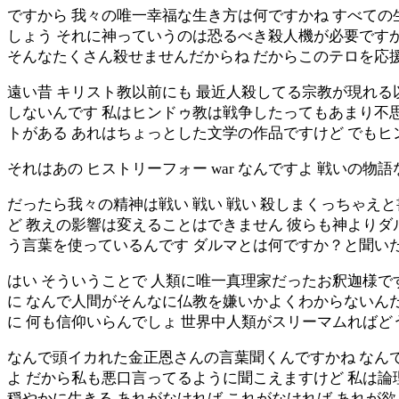
ですから 我々の唯一幸福な生き方は何ですかね すべての
しょう それに神っていうのは恐るべき殺人機が必要です
そんなたくさん殺せませんだからね だからこのテロを応援
遠い昔 キリスト教以前にも 最近人殺してる宗教が現れる
しないんです 私はヒンドゥ教は戦争したってもあまり不
トがある あれはちょっとした文学の作品ですけど でも
それはあの ヒストリーフォー war なんですよ 戦いの物
だったら我々の精神は戦い 戦い 戦い 殺しまくっちゃえ
ど 教えの影響は変えることはできません 彼らも神よりダ
う言葉を使っているんです ダルマとは何ですか？と聞い
はい そういうことで 人類に唯一真理家だったお釈迦様
に なんで人間がそんなに仏教を嫌いかよくわからないんだ
に 何も信仰いらんでしょ 世界中人類がスリーマムれば
なんで頭イカれた金正恩さんの言葉聞くんですかね なん
よ だから私も悪口言ってるように聞こえますけど 私は論
穏やかに生きる あれがなければ これがなければ あれが