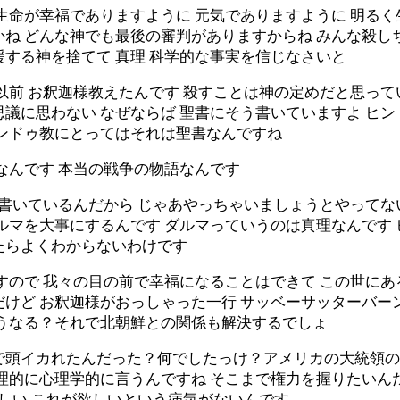
生命が幸福でありますように 元気でありますように 明る
かね どんな神でも最後の審判がありますからね みんな殺し
する神を捨てて 真理 科学的な事実を信じなさいと
以前 お釈迦様教えたんです 殺すことは神の定めだと思って
思議に思わない なぜならば 聖書にそう書いていますよ ヒ
ヒンドゥ教にとってはそれは聖書なんですね
語なんです 本当の戦争の物語なんです
と書いているんだから じゃあやっちゃいましょうとやってな
ルマを大事にするんです ダルマっていうのは真理なんです 
たらよくわからないわけです
ですので 我々の目の前で幸福になることはできて この世に
けど お釈迦様がおっしゃった一行 サッベーサッターバーント
どうなる？それで北朝鮮との関係も解決するでしょ
で頭イカれたんだった？何でしたっけ？アメリカの大統領の
理的に心理学的に言うんですね そこまで権力を握りたいん
欲しい これが欲しいという病気がないんです