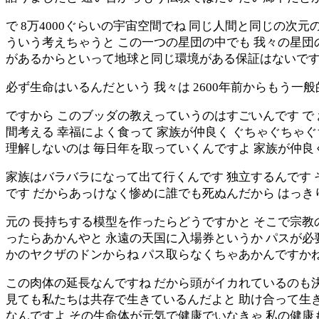
で 8万4000ぐらいの宇宙空間でね 同じ人間と同じの次
ういう考えちゃうと この一つの星団の中でも 我々の星団
があるからといって地球と同じ環境がある保証はないです
必ず生命はいるんだという 我々は 2600年前からもう一般
ですから このブッダの教えっていうのはすごいんです で
間考える 幸福によく食って 家族が仲良く ぐちゃぐちゃ
理解しないのは 毎日年を取っていくんですよ 家族が仲良
家族はバラバラになって出て行くんです 独立するんです 
です だからあっけなく惨めに誰でも死ぬんだから はっ
元の 長持ちする模型を作ったらどうですかと そこで宗教
ったらあかんやと 永遠の天国に入場券というか パスが必
かのヤクザのドンからね パス取らなくちゃあかんですか
この肉体の延長なんですね だから頭がイカれているのも決
見ても私たちは共存で生きているんだよと 助け合って生き
なんですよ その生命体が元気で健康でいなきゃ 私の健康