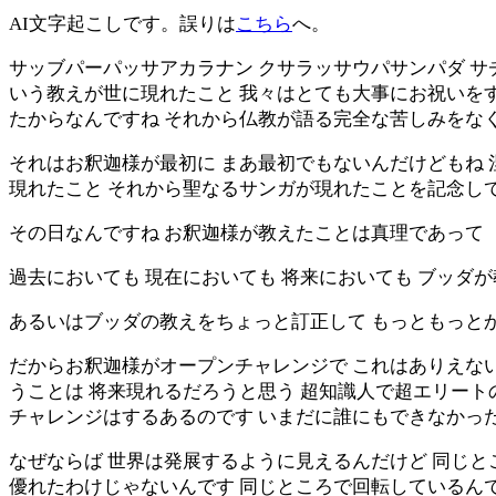
AI文字起こしです。誤りは
こちら
へ。
サッブパーパッサアカラナン クサラッサウパサンパダ サ
いう教えが世に現れたこと 我々はとても大事にお祝いをす
たからなんですね それから仏教が語る完全な苦しみをな
それはお釈迦様が最初に まあ最初でもないんだけどもね 
現れたこと それから聖なるサンガが現れたことを記念し
その日なんですね お釈迦様が教えたことは真理であって
過去においても 現在においても 将来においても ブッダ
あるいはブッダの教えをちょっと訂正して もっともっと
だからお釈迦様がオープンチャレンジで これはありえな
うことは 将来現れるだろうと思う 超知識人で超エリー
チャレンジはするあるのです いまだに誰にもできなかっ
なぜならば 世界は発展するように見えるんだけど 同じと
優れたわけじゃないんです 同じところで回転しているんで