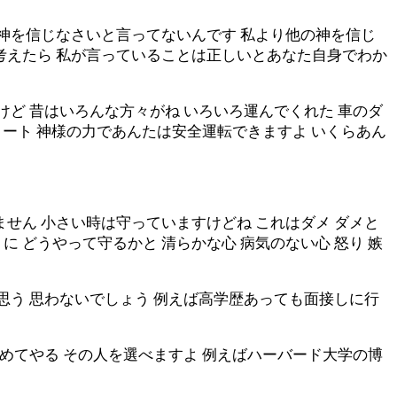
 神を信じなさいと言ってないんです 私より他の神を信じ
考えたら 私が言っていることは正しいとあなた自身でわか
けど 昔はいろんな方々がね いろいろ運んでくれた 車のダ
トリート 神様の力であんたは安全運転できますよ いくらあん
せん 小さい時は守っていますけどね これはダメ ダメと
 どうやって守るかと 清らかな心 病気のない心 怒り 嫉
思う 思わないでしょう 例えば高学歴あっても面接しに行
込めてやる その人を選べますよ 例えばハーバード大学の博