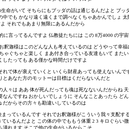
元の生命がいて そちらにもブッダの話は通じるんだよと ブ
の中でも かなり遠く遠くまで調べなくちゃあかんでしょ 
よ それでもあまり無限にあるんだから
的に言ってるんですよ 仏教徒たちには この 8万4000 
 お釈迦様はこのどんな人も考えているのは どうやって幸福
ぐちゃぐちゃと楽しく まあ付き合っている友達もいて またい
くしたっても ある僅かな時間だけですよ
それで体が衰えていくと いくら財産あっても使えないんで
きりとあなた方のモットーは目標はくだらないんだと
の人々は ああ 体が死んだっても魂は死なないんだからね 
要なんですね おかしいでしょうに そんなことあったら ど
ね だからその方々も勘違いしているのは
まっているんです それでお釈迦様がこういう我々支配する
ているんだよと この体の中でももう体重 2 3 キロぐら
も潰れます そこで他の生命がいるからこそ