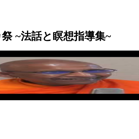
祭 ~法話と瞑想指導集~