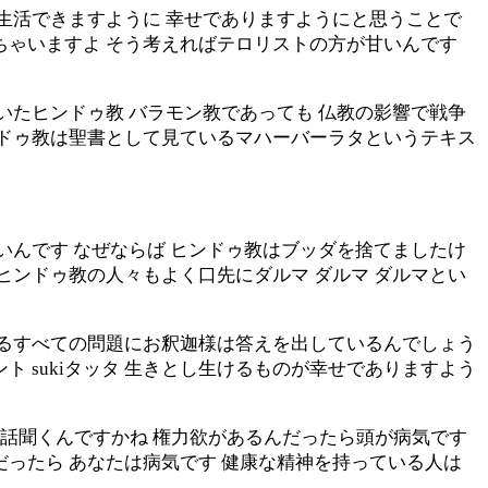
く生活できますように 幸せでありますようにと思うことで
ちゃいますよ そう考えればテロリストの方が甘いんです
いたヒンドゥ教 バラモン教であっても 仏教の影響で戦争
ンドゥ教は聖書として見ているマハーバーラタというテキス
いんです なぜならば ヒンドゥ教はブッダを捨てましたけ
ヒンドゥ教の人々もよく口先にダルマ ダルマ ダルマとい
あるすべての問題にお釈迦様は答えを出しているんでしょう
 sukiタッタ 生きとし生けるものが幸せでありますよう
話聞くんですかね 権力欲があるんだったら頭が病気です
だったら あなたは病気です 健康な精神を持っている人は