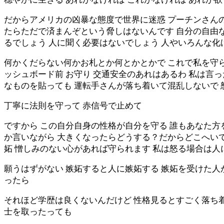
だからアメリカの凶暴な態度で世界に迷惑 プーチンさんの
たらただで済まんぞという脅しはないんです 自分の自由
るでしょう 人に聞く必要はないでしょう 人やいろんな
何かくだらない何かお札とか何とかとかで これで私を守ら
ッシュボード前 お守り 交通安全のあれはあるわ 私は言っ
なものを貼っても 運転手さんが落ち着いて混乱しないで
丁寧に法則を守って 赤信号で止めて
ですから この自分自身の性格が自分を守る 誰もあなた方
か言いながら 大きくなったらどうする？だからどこへいて
妬 憎しみのない心があれば守られます 私は怒る場合は人
願うはずがない 嫉妬すると人に嫉妬する 嫉妬を受けた人
ったら
それほど学歴は良くないんだけど 性格見るとすごく落ち着
士を取ったっても